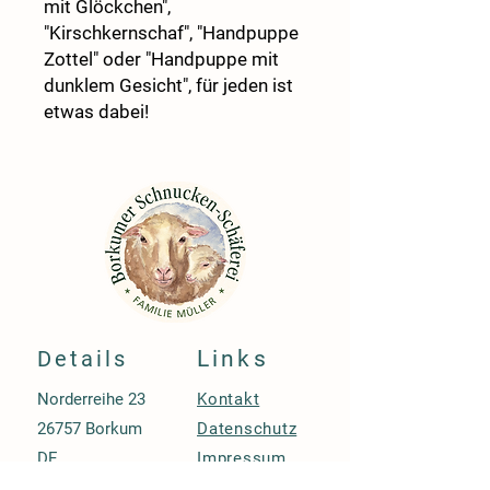
mit Glöckchen",
"Kirschkernschaf", "Handpuppe
Zottel" oder "Handpuppe mit
dunklem Gesicht", für jeden ist
etwas dabei!
Details
Links
Norderreihe 23
Kontakt
26757 Borkum
Datenschutz
DE
Impressum
+49 4922 7429