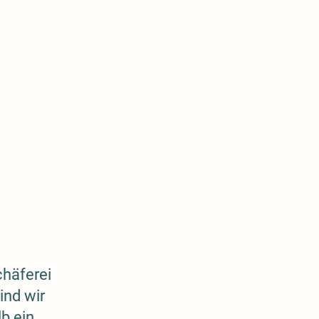
chäferei
ind wir
b ein