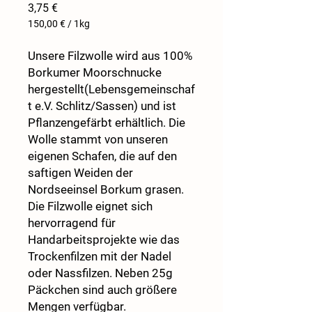
Preis
3,75 €
150,00 €
/
1kg
150,00 €
pro
Unsere Filzwolle wird aus 100%
1
Borkumer Moorschnucke
Kilogramm
hergestellt(Lebensgemeinschaf
t e.V. Schlitz/Sassen) und ist
Pflanzengefärbt erhältlich. Die
Wolle stammt von unseren
eigenen Schafen, die auf den
saftigen Weiden der
Nordseeinsel Borkum grasen.
Die Filzwolle eignet sich
hervorragend für
Handarbeitsprojekte wie das
Trockenfilzen mit der Nadel
oder Nassfilzen. Neben 25g
Päckchen sind auch größere
Mengen verfügbar.