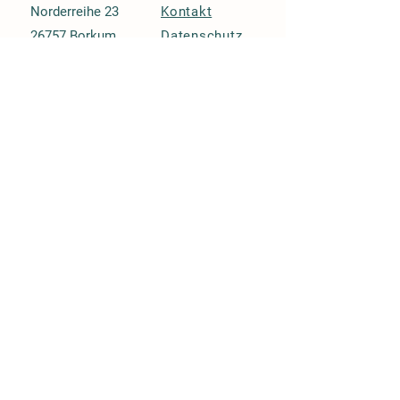
Norderreihe 23
Kontakt
26757 Borkum
Datenschutz
DE
Impressum
+49 4922 7429