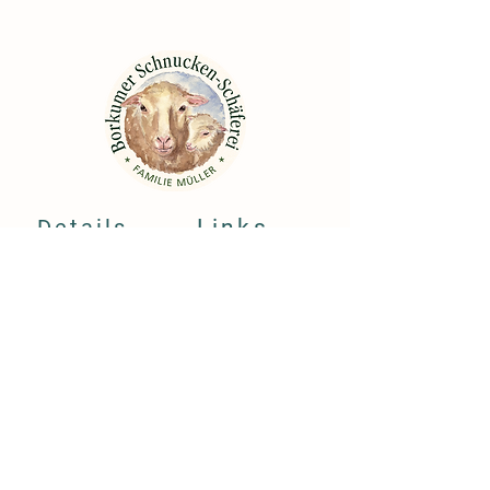
Geringer Bestand an grün,hellblau
Details
Links
Norderreihe 23
Kontakt
26757 Borkum
Datenschutz
DE
Impressum
+49 4922 7429