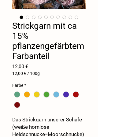
Strickgarn mit ca
15%
pflanzengefärbtem
Farbanteil
Preis
12,00 €
12,00 €
/
100g
12,00 €
pro
Farbe
*
100
Gramm
Das Strickgarn unserer Schafe
(weiße hornlose
Heidschnucke=Moorschnucke)